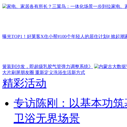
家电、
曝光TOP1！好莱客X住小帮#100个年轻人的居住计划# 掀起潮
簧装到沙发，即超级乳胶气管弹力调整系统》
大片刷屏朋友圈 重新定义洗浴生活新方式
精彩活动
专访陈刚：以基本功筑
卫浴无界场景