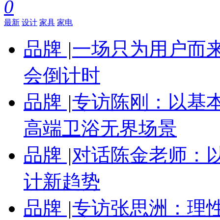
0
最新
设计
家具
家电
品牌
|
一场只为用户而来
会倒计时
品牌
|
专访陈刚：以基
高端卫浴无界场景
品牌
|
对话陈金老师：
计新趋势
品牌
|
专访张思洲：理性