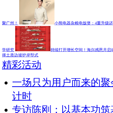
聚广州！
小熊电器杂粮电饭煲：4重升级
学研究
持续打开增长空间！海尔感恩月启
择土质边坡护岸型式
精彩活动
一场只为用户而来的聚
计时
专访陈刚：以基本功筑