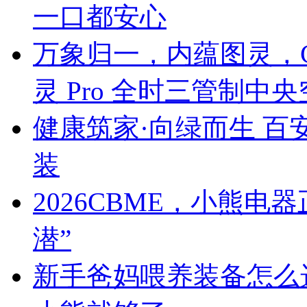
一口都安心
万象归一，内蕴图灵，C
灵 Pro 全时三管制中
健康筑家·向绿而生 百
装
2026CBME，小熊
潜”
新手爸妈喂养装备怎么