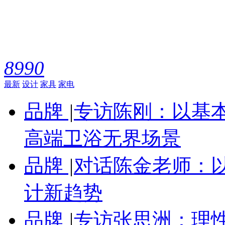
8990
最新
设计
家具
家电
品牌
|
专访陈刚：以基
高端卫浴无界场景
品牌
|
对话陈金老师：
计新趋势
品牌
|
专访张思洲：理性