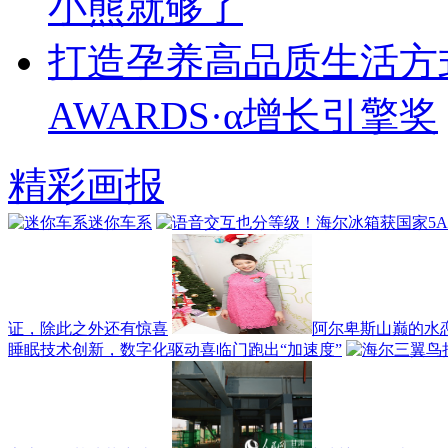
小熊就够了
打造孕养高品质生活方式
AWARDS·α增长引擎奖
精彩画报
迷你车系
证，除此之外还有惊喜
阿尔卑斯山巅的水
睡眠技术创新，数字化驱动喜临门跑出“加速度”