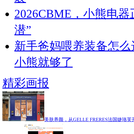
2026CBME，小熊
潜”
新手爸妈喂养装备怎么
小熊就够了
精彩画报
美肤养颜，从GELLE FRERES法国婕珞芙