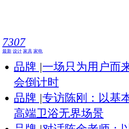
7307
最新
设计
家具
家电
品牌
|
一场只为用户而来
会倒计时
品牌
|
专访陈刚：以基
高端卫浴无界场景
品牌
|
对话陈金老师：