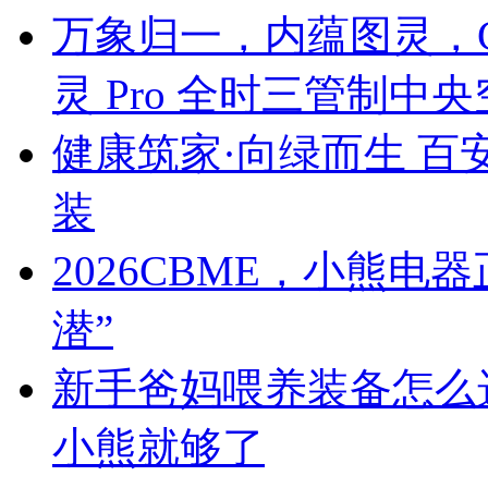
万象归一，内蕴图灵，C
灵 Pro 全时三管制中
健康筑家·向绿而生 百
装
2026CBME，小熊
潜”
新手爸妈喂养装备怎么
小熊就够了