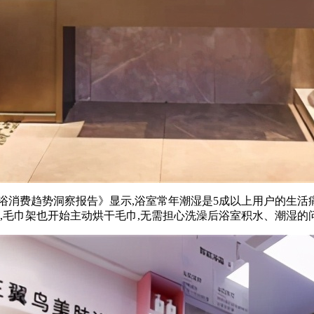
年卫浴消费趋势洞察报告》显示,浴室常年潮湿是5成以上用户的生
湿,毛巾架也开始主动烘干毛巾,无需担心洗澡后浴室积水、潮湿的