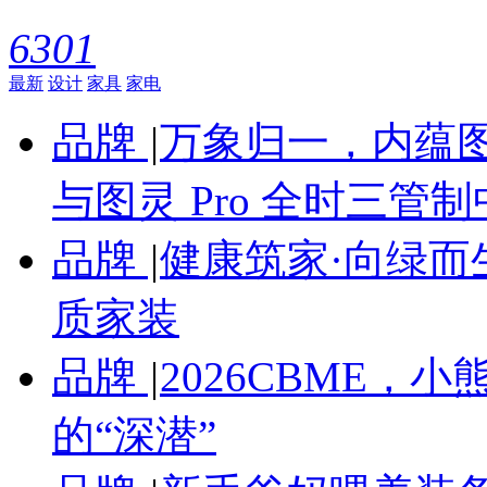
6301
最新
设计
家具
家电
品牌
|
万象归一，内蕴图
与图灵 Pro 全时三管
品牌
|
健康筑家·向绿而
质家装
品牌
|
2026CBME
的“深潜”