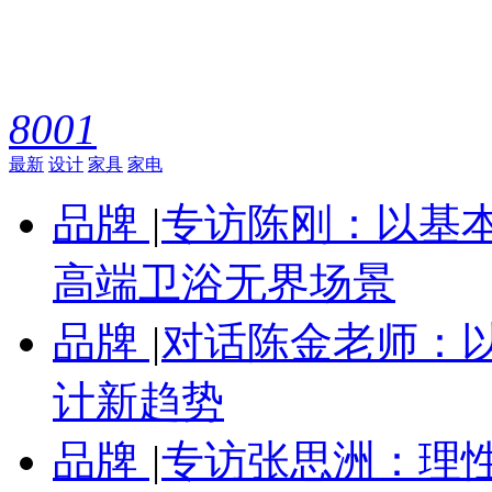
8001
最新
设计
家具
家电
品牌
|
专访陈刚：以基
高端卫浴无界场景
品牌
|
对话陈金老师：
计新趋势
品牌
|
专访张思洲：理性