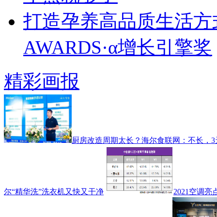
打造孕养高品质生活方式
AWARDS·α增长引擎奖
精彩画报
厨房改造周期太长？海尔食联网：不长，3
尔“精华洗”洗衣机又快又干净
2021空调