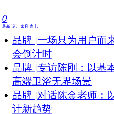
0
最新
设计
家具
家电
品牌
|
一场只为用户而来
会倒计时
品牌
|
专访陈刚：以基
高端卫浴无界场景
品牌
|
对话陈金老师：
计新趋势