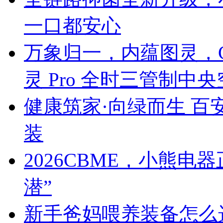
一口都安心
万象归一，内蕴图灵，C
灵 Pro 全时三管制中
健康筑家·向绿而生 百
装
2026CBME，小熊
潜”
新手爸妈喂养装备怎么