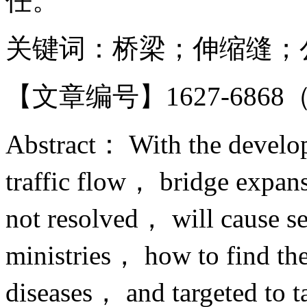
任。
关键词：桥梁；伸缩缝；
【文章编号】1627-6868（20
Abstract： With the develop
traffic flow， bridge expans
not resolved， will cause se
ministries， how to find the
diseases， and targeted to 