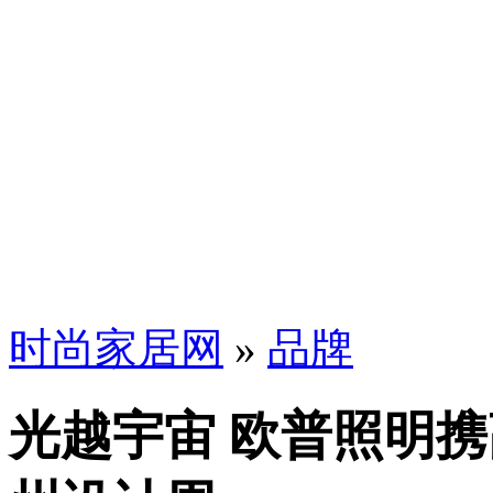
时尚家居网
»
品牌
光越宇宙 欧普照明携