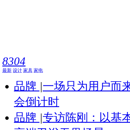
8304
最新
设计
家具
家电
品牌
|
一场只为用户而来
会倒计时
品牌
|
专访陈刚：以基