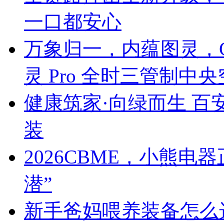
一口都安心
万象归一，内蕴图灵，C
灵 Pro 全时三管制中
健康筑家·向绿而生 百
装
2026CBME，小熊
潜”
新手爸妈喂养装备怎么