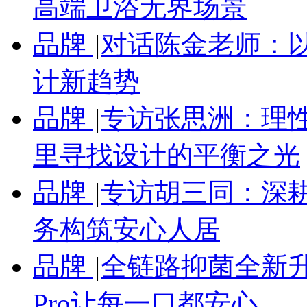
高端卫浴无界场景
品牌
|
对话陈金老师：
计新趋势
品牌
|
专访张思洲：理性
里寻找设计的平衡之光
品牌
|
专访胡三同：深
务构筑安心人居
品牌
|
全链路抑菌全新
Pro让每一口都安心