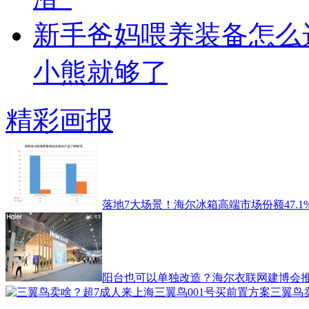
新手爸妈喂养装备怎么
小熊就够了
精彩画报
落地7大场景！海尔冰箱高端市场份额47.1
阳台也可以单独改造？海尔衣联网建博会推
三翼鸟