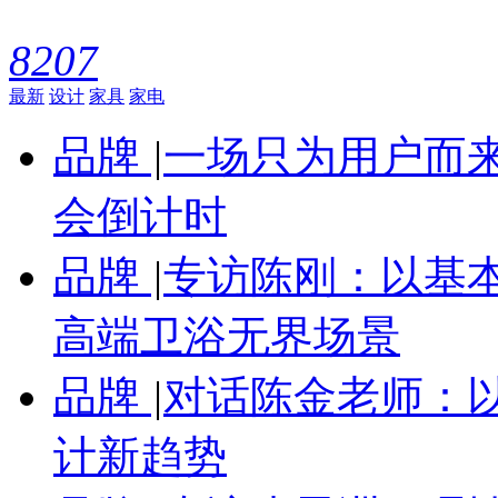
8207
最新
设计
家具
家电
品牌
|
一场只为用户而来
会倒计时
品牌
|
专访陈刚：以基
高端卫浴无界场景
品牌
|
对话陈金老师：
计新趋势